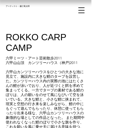
アーティスト：​藤江竜太郎
ROKKO CARP
CAMP
六甲ミーツ・アート芸術散歩2011
六甲山山頂
カンツリーハウス（神戸)2011
六甲山カンツリーハウスをひとつの大きな池に
見立て、施設内に大きな鯉のタープを設営し
た。カンツリーハウス内の実際の池にはたくさ
んの鯉が泳いでおり、人が近づくと餌を求めて
集まってくる。一方でタープの素材である鯉の
ぼりは、人の願いをのせて風になびいて空を泳
いでいる。大きな鯉と、小さな鯉に挟まれて、
現実と空想の行き来を楽しみながら、鯉の中に
もぐって遊んでもらったり、休憩に使ってもら
ったり出来る様な、六甲山カンツリーハウスの
象徴的な場としての作品となった。 また期間中
使われなくなった鯉のぼりで小さな旗を作り、
これを願いを風に乗せ天に届ける意味を持つ、