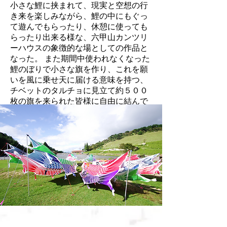
小さな鯉に挟まれて、現実と空想の行
き来を楽しみながら、鯉の中にもぐっ
て遊んでもらったり、休憩に使っても
らったり出来る様な、六甲山カンツリ
ーハウスの象徴的な場としての作品と
なった。 また期間中使われなくなった
鯉のぼりで小さな旗を作り、これを願
いを風に乗せ天に届ける意味を持つ、
チベットのタルチョに見立て約５００
枚の旗を来られた皆様に自由に結んで
頂き、人々の願いを視覚的に移し替え
る試みも行なった。