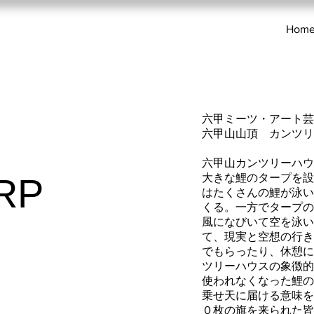
Hom
六甲ミーツ・アート芸術
六甲山山頂
カンツリ
六甲山カンツリーハウ
大きな鯉のタープを設
RP
はたくさんの鯉が泳い
くる。一方でタープの
風になびいて空を泳い
て、現実と空想の行き
でもらったり、休憩に
ツリーハウスの象徴的
使われなくなった鯉の
乗せ天に届ける意味を
０枚の旗を来られた皆