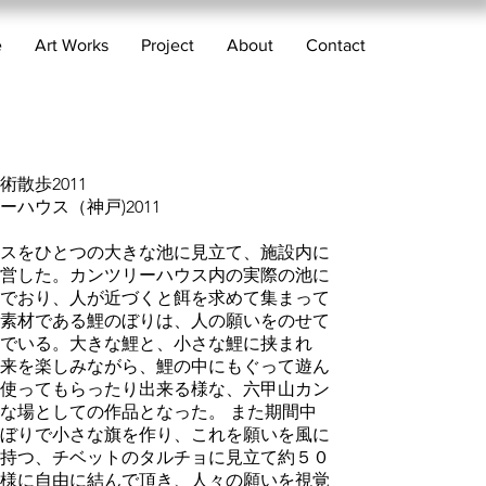
e
Art Works
Project
About
Contact
散歩2011
ーハウス（神戸)2011
スをひとつの大きな池に見立て、施設内に
営した。カンツリーハウス内の実際の池に
でおり、人が近づくと餌を求めて集まって
素材である鯉のぼりは、人の願いをのせて
でいる。大きな鯉と、小さな鯉に挟まれ
来を楽しみながら、鯉の中にもぐって遊ん
使ってもらったり出来る様な、六甲山カン
な場としての作品となった。 また期間中
ぼりで小さな旗を作り、これを願いを風に
持つ、チベットのタルチョに見立て約５０
様に自由に結んで頂き、人々の願いを視覚