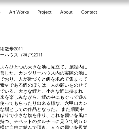
e
Art Works
Project
About
Contact
散歩2011
ーハウス（神戸)2011
スをひとつの大きな池に見立て、施設内に
営した。カンツリーハウス内の実際の池に
でおり、人が近づくと餌を求めて集まって
素材である鯉のぼりは、人の願いをのせて
でいる。大きな鯉と、小さな鯉に挟まれ
来を楽しみながら、鯉の中にもぐって遊ん
使ってもらったり出来る様な、六甲山カン
な場としての作品となった。 また期間中
ぼりで小さな旗を作り、これを願いを風に
持つ、チベットのタルチョに見立て約５０
様に自由に結んで頂き、人々の願いを視覚