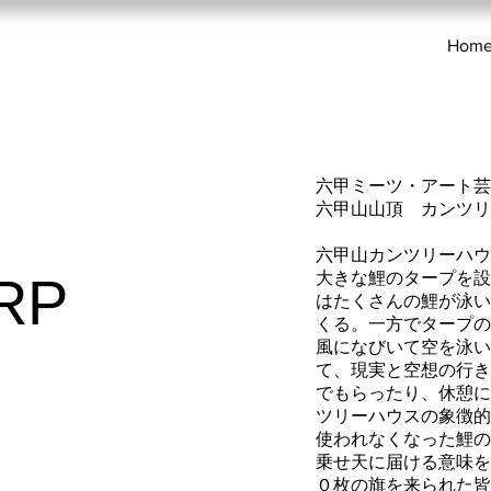
Hom
六甲ミーツ・アート芸術
六甲山山頂
カンツリ
六甲山カンツリーハウ
大きな鯉のタープを設
RP
はたくさんの鯉が泳い
くる。一方でタープの
風になびいて空を泳い
て、現実と空想の行き
でもらったり、休憩に
ツリーハウスの象徴的
使われなくなった鯉の
乗せ天に届ける意味を
０枚の旗を来られた皆